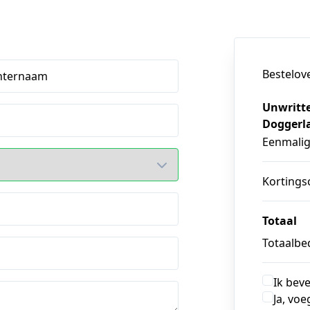
Bestelov
hternaam
Unwritte
Doggerl
Eenmali
Kortings
Totaal
Totaalbed
Ik bev
Ja, voe