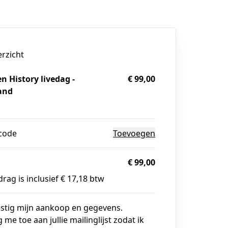
erzicht
n History livedag -
€ 99,00
and
g
code
Toevoegen
€ 99,00
rag is inclusief € 17,18 btw
estig mijn aankoop en gegevens.
g me toe aan jullie mailinglijst zodat ik