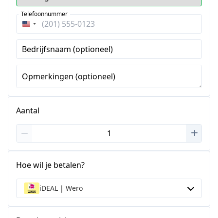
Telefoonnummer
Verenigde
Staten
Bedrijfsnaam (optioneel)
+1
Opmerkingen (optioneel)
Aantal
Hoe wil je betalen?
iDEAL | Wero